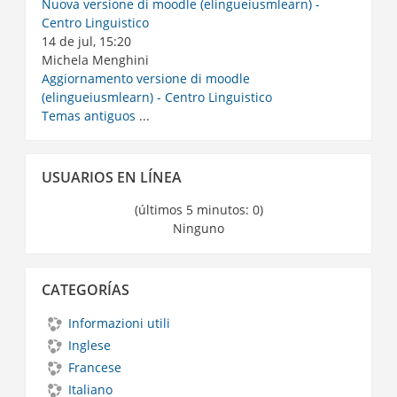
Nuova versione di moodle (elingueiusmlearn) -
Centro Linguistico
14 de jul, 15:20
Michela Menghini
Aggiornamento versione di moodle
(elingueiusmlearn) - Centro Linguistico
Temas antiguos
...
Salta
USUARIOS EN LÍNEA
Usuarios
en
(últimos 5 minutos: 0)
línea
Ninguno
Salta
CATEGORÍAS
Categorías
Informazioni utili
Inglese
Francese
Italiano