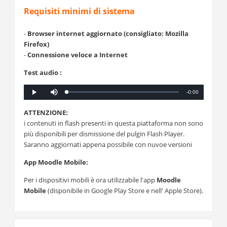
e
Requisiti minimi di sistema
Utilità
-
Browser internet aggiornato (consigliato: Mozilla
Firefox)
-
Connessione veloce a Internet
Test audio :
Silenciar
Tiempo
-0:00
Cargado
:
Progreso
:
Reproducción
0%
0%
restante
ATTENZIONE:
i contenuti in flash presenti in questa piattaforma non sono
più disponibili per dismissione del pulgin Flash Player.
Saranno aggiornati appena possibile con nuvoe versioni
App Moodle Mobile:
Pe
r i dispo
sitivi mobili è ora u
tilizzabile l'app
Moodle
Mobile
(disponibile in Google Play Store e nell' Apple Store).