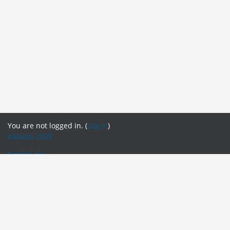
You are not logged in. (
Log in
)
Italiano-2025
English ‎(it)‎
English ‎(en)‎
English ‎(fr)‎
English ‎(it)‎
English ‎(pt)‎
Español - Internacional ‎(es)‎
Français ‎(fr_old)‎
Italiano ‎(it_old)‎