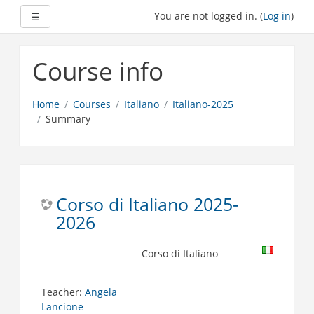
Expand
You are not logged in. (
Log in
)
☰
Skip
to
Course info
main
content
Home
Courses
Italiano
Italiano-2025
Summary
Corso di Italiano 2025-
2026
Corso di Italiano
Teacher:
Angela
Lancione