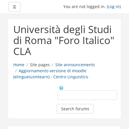
Expand
You are not logged in. (
Log in
)
☰
Skip
to
Università degli Studi
main
content
di Roma "Foro Italico"
CLA
Home
Site pages
Site announcements
Aggiornamento versione di moodle
(elingueiusmlearn) - Centro Linguistico
Search
Search forums